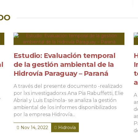
DO
Estudio: Evaluación temporal
H
l
de la gestión ambiental de la
I
Hidrovía Paraguay – Paraná
t
a
A través del presente documento -realizado
por lxs investigadorxs Ana Pia Rabuffetti, Elie
A
e
Abrial y Luis Espínola- se analiza la gestión
a
ambiental de los informes disponibilizados
d
por la empresa Hidrovía...
a
P
Nov 14, 2022
Hidrovía
d