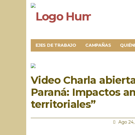
EJES DE TRABAJO
CAMPAÑAS
QUIÉN
Video Charla abiert
Paraná: Impactos a
territoriales”
Ago 24,