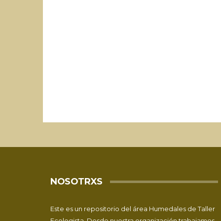
NOSOTRXS
Este es un repositorio del área Humedales de
Taller
Ecologista
. Desde nuestra organización trabajamos