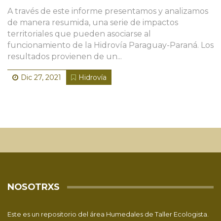
A través de este informe presentamos y analizamos
de manera resumida, una serie de impactos
territoriales que pueden asociarse al
funcionamiento de la Hidrovía Paraguay-Paraná. Los
resultados provienen de un...
Dic 27, 2021
Hidrovía
NOSOTRXS
Este es un repositorio del área Humedales de
Taller Ecologista
.