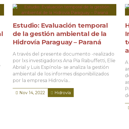
Estudio: Evaluación temporal
H
l
de la gestión ambiental de la
I
Hidrovía Paraguay – Paraná
t
a
A través del presente documento -realizado
por lxs investigadorxs Ana Pia Rabuffetti, Elie
A
e
Abrial y Luis Espínola- se analiza la gestión
a
ambiental de los informes disponibilizados
d
por la empresa Hidrovía...
a
P
Nov 14, 2022
Hidrovía
d