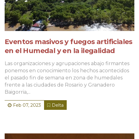
Eventos masivos y fuegos artificiales
en el Humedal y en la ilegalidad
Las organizaciones y agrupaciones abajo firmantes
ponemos en conocimiento los hechos acontecidos
el pasado fin de semana en zona de humedales
frente a las ciudades de Rosario y Granadero
Baigorria,...
Feb 07, 2023
Delta