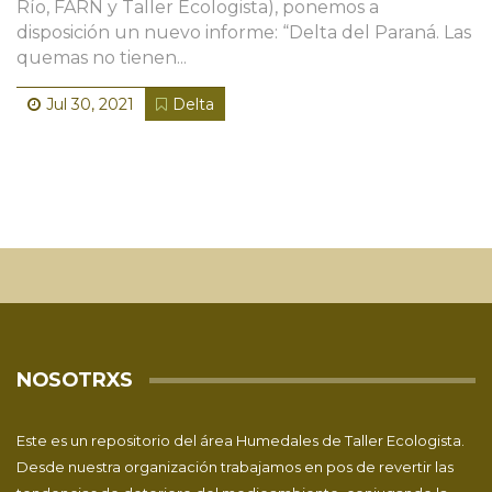
Río, FARN y Taller Ecologista), ponemos a
disposición un nuevo informe: “Delta del Paraná. Las
quemas no tienen...
Jul 30, 2021
Delta
NOSOTRXS
Este es un repositorio del área Humedales de
Taller Ecologista
.
Desde nuestra organización trabajamos en pos de revertir las