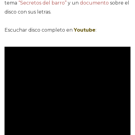
tema
“Secretos del barro”
y un
documento
sobre el
disco con sus letras.
Escuchar disco completo en
Youtube
: